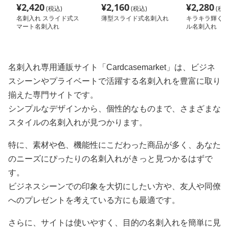
¥
2,420
¥
2,160
¥
2,280
(税込)
(税込)
(税込
名刺入れ スライド式ス
薄型スライド式名刺入れ
キラキラ輝く 
マート名刺入れ
ル名刺入れ
名刺入れ専用通販サイト「Cardcasemarket」は、ビジネ
スシーンやプライベートで活躍する名刺入れを豊富に取り
揃えた専門サイトです。
シンプルなデザインから、個性的なものまで、さまざまな
スタイルの名刺入れが見つかります。
特に、素材や色、機能性にこだわった商品が多く、あなた
のニーズにぴったりの名刺入れがきっと見つかるはずで
す。
ビジネスシーンでの印象を大切にしたい方や、友人や同僚
へのプレゼントを考えている方にも最適です。
さらに、サイトは使いやすく、目的の名刺入れを簡単に見