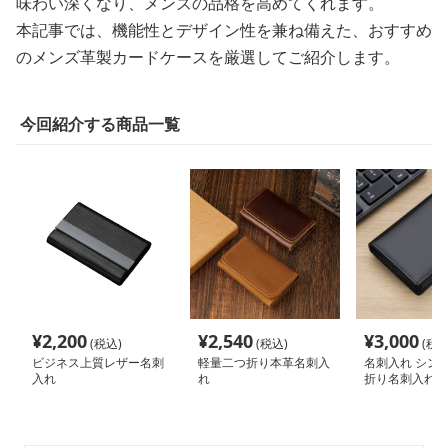
味わい深くなり、メンズの品格を高めてくれます。
本記事では、機能性とデザイン性を兼ね備えた、おすすめ
のメンズ革製カードケースを厳選してご紹介します。
今回紹介する商品一覧
¥
2,200
¥
2,540
¥
3,000
(税込)
(税込)
(税込
ビジネス上質レザー名刺
軽量二つ折り本革名刺入
名刺入れ シン
入れ
れ
折り名刺入れ