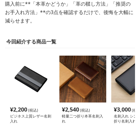
購入前に**「本革かどうか」「革の鞣し方法」「推奨の
お手入れ方法」**の3点を確認するだけで、後悔を大幅に
減らせます。
今回紹介する商品一覧
¥
2,200
¥
2,540
¥
3,000
(税込)
(税込)
(税込
ビジネス上質レザー名刺
軽量二つ折り本革名刺入
名刺入れ シン
入れ
れ
折り名刺入れ