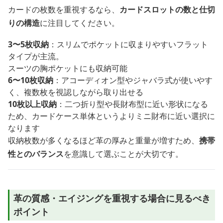
カードの枚数を重視するなら、
カードスロットの数と仕切
りの構造
に注目してください。
3〜5枚収納
：スリムでポケットに収まりやすいフラット
タイプが主流。
スーツの胸ポケットにも収納可能
6〜10枚収納
：アコーディオン型やジャバラ式が使いやす
く、複数枚を視認しながら取り出せる
10枚以上収納
：二つ折り型や長財布型に近い形状になる
ため、カードケース単体というよりミニ財布に近い選択に
なります
収納枚数が多くなるほど革の厚みと重量が増すため、
携帯
性とのバランス
を意識して選ぶことが大切です。
革の質感・エイジングを重視する場合に見るべき
ポイント