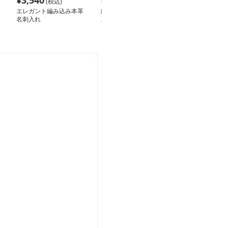
¥
3,540
¥
7,340
¥
4,860
(税込)
(税込)
(税込
エレガント編み込み本革
編込み模様多機能ビジネ
上質な革で仕立
名刺入れ
ス名刺入れ
ト留め具付き名