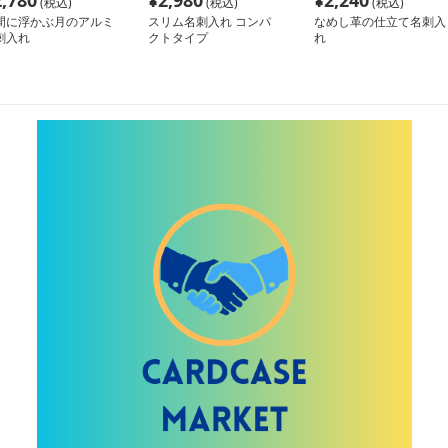
2,780
¥
2,980
¥
2,240
(税込)
(税込)
(税込)
間に浮かぶ月のアルミ
スリム名刺入れ コンパ
なめし革の仕立て名刺入
刺入れ
クトタイプ
れ