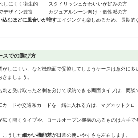
れしにくく衛生的
スタイリッシュかわいいが好みの方
でデザイン豊富
カジュアルシーン向け・個性派の方
い込むほどに風合いが増す
エイジングも楽しめるため、長期的
ースでの選び方
閉がしにくい」など機能面で妥協してしまうケースは意外に多
おきましょう。
名刺と受け取った名刺を分けて収納できる両面タイプは、商談
ICカードや交通系カードを一緒に入れる方は、マグネットクロ
が広く開くタイプや、ロールオープン機構のあるものは片手で
、こうした
細かい機能差
が日常の使いやすさを左右します。