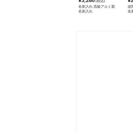
¥
3,260
¥
(税込)
名刺入れ 高級アルミ製
波
名刺入れ
名