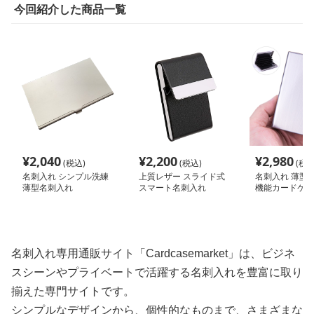
今回紹介した商品一覧
¥
2,040
¥
2,200
¥
2,980
(税込)
(税込)
(税込
名刺入れ シンプル洗練
上質レザー スライド式
名刺入れ 薄型
薄型名刺入れ
スマート名刺入れ
機能カードケー
名刺入れ専用通販サイト「Cardcasemarket」は、ビジネ
スシーンやプライベートで活躍する名刺入れを豊富に取り
揃えた専門サイトです。
シンプルなデザインから、個性的なものまで、さまざまな