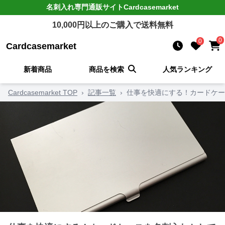
名刺入れ
専門通販サイト
Cardcasemarket
10,000
円以上のご購入で送料無料
0
0
Cardcasemarket
新着商品
商品を検索
人気ランキング
Cardcasemarket TOP
›
記事一覧
›
仕事を快適にする！カードケー