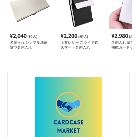
¥
2,040
¥
2,200
¥
2,980
(税込)
(税込)
(税込
名刺入れ シンプル洗練
上質レザー スライド式
名刺入れ 薄型
薄型名刺入れ
スマート名刺入れ
機能カードケー