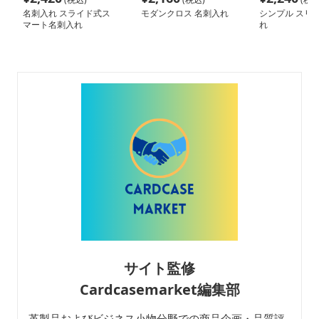
名刺入れ スライド式ス
モダンクロス 名刺入れ
シンプル スリム
マート名刺入れ
れ
サイト監修
Cardcasemarket編集部
革製品およびビジネス小物分野での商品企画・品質評