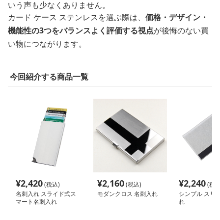
いう声も少なくありません。
カード ケース ステンレスを選ぶ際は、
価格・デザイン・
機能性の3つをバランスよく評価する視点
が後悔のない買
い物につながります。
今回紹介する商品一覧
¥
2,420
¥
2,160
¥
2,240
(税込)
(税込)
(税込
名刺入れ スライド式ス
モダンクロス 名刺入れ
シンプル スリム
マート名刺入れ
れ