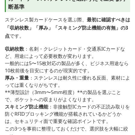
断基準
ステンレス製カードケースを選ぶ際、
最初に確認すべきは
「収納枚数」「厚み」「スキミング防止機能の有無」の3
点
です。
収納枚数
：名刺・クレジットカード・交通系ICカードな
ど、用途によって必要枚数が変わります。
一般的には5〜15枚対応の製品が多く、ビジネス用途なら
10枚前後を目安にするのが現実的です。
厚み・重量
：ステンレスは耐久性に優れる反面、素材によ
っては重くなりがちです。
**薄型設計（3mm〜5mm程度）**の製品を選ぶこと
で、ポケットへの収まりがよくなります。
スキミング防止機能
：非接触型ICカードの不正読み取りを
防ぐRFIDブロッキング機能が搭載されているかどうか
は、セキュリティ面で重要な確認ポイントです。
この3つを事前に整理しておくだけで、選択肢を大幅に絞