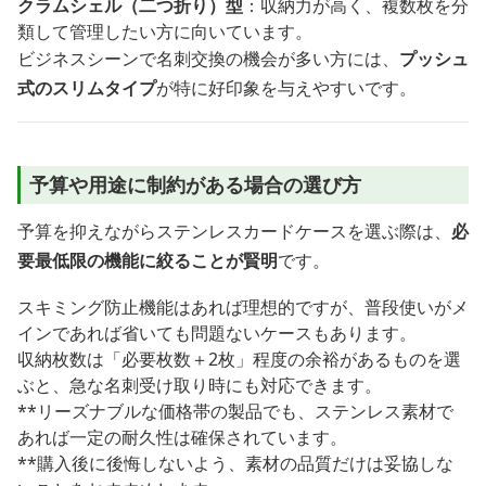
クラムシェル（二つ折り）型
：収納力が高く、複数枚を分
類して管理したい方に向いています。
ビジネスシーンで名刺交換の機会が多い方には、
プッシュ
式のスリムタイプ
が特に好印象を与えやすいです。
予算や用途に制約がある場合の選び方
予算を抑えながらステンレスカードケースを選ぶ際は、
必
要最低限の機能に絞ることが賢明
です。
スキミング防止機能はあれば理想的ですが、普段使いがメ
インであれば省いても問題ないケースもあります。
収納枚数は「必要枚数＋2枚」程度の余裕があるものを選
ぶと、急な名刺受け取り時にも対応できます。
**リーズナブルな価格帯の製品でも、ステンレス素材で
あれば一定の耐久性は確保されています。
**購入後に後悔しないよう、素材の品質だけは妥協しな