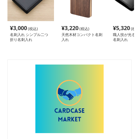
¥
3,000
¥
3,220
¥
5,320
(税込)
(税込)
(税込
名刺入れ シンプル二つ
天然木材コンパクト名刺
職人技が光る上
折り名刺入れ
入れ
名刺入れ