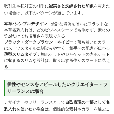
取引先や初対面の相手に
誠実さと洗練された印象
を与えた
い場合は、以下のパターンが適しています。
本革×シンプルデザイン
：余計な装飾を省いたフラットな
本革名刺入れは、どのビジネスシーンでも浮かず、素材の
質感だけでお洒落さを表現できる
ブラック・ダークブラウン・ネイビー
：落ち着いたカラー
はスーツスタイルに馴染みやすく、相手への配慮が伝わる
薄型スリムタイプ
：胸ポケットやジャケットの内ポケット
に収まるスリムな設計は、取り出す所作がスマートに見え
る
個性やセンスをアピールしたいクリエイター・フ
リーランスの場合
デザイナーやフリーランスとして
自己表現の一部として名
刺入れを使いたい
場合は、個性的な素材やカラーを選ぶこ