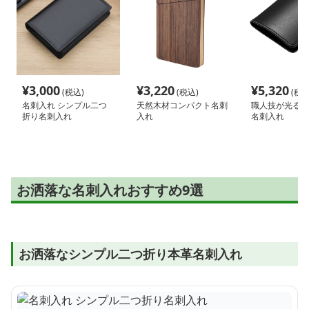
¥
3,000
¥
3,220
¥
5,320
(税込)
(税込)
(税込
名刺入れ シンプル二つ
天然木材コンパクト名刺
職人技が光る上
折り名刺入れ
入れ
名刺入れ
お洒落な名刺入れおすすめ9選
お洒落なシンプル二つ折り本革名刺入れ