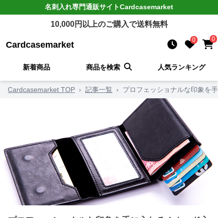
名刺入れ
専門通販サイト
Cardcasemarket
10,000
円以上のご購入で送料無料
0
0
Cardcasemarket
新着商品
商品を検索
人気ランキング
Cardcasemarket TOP
›
記事一覧
›
プロフェッショナルな印象を手