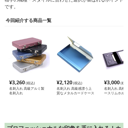
です。
今回紹介する商品一覧
¥
3,260
¥
2,120
¥
3,000
(税込)
(税込)
(税込
名刺入れ 高級アルミ製
名刺入れ 高級感漂う上
名刺入れ 高機
名刺入れ
質なメタルカードケース
ースリムホルダ