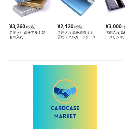
¥
3,260
¥
2,120
¥
3,000
(税込)
(税込)
(税込
名刺入れ 高級アルミ製
名刺入れ 高級感漂う上
名刺入れ 高機
名刺入れ
質なメタルカードケース
ースリムホルダ