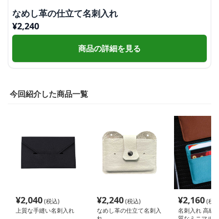
なめし革の仕立て名刺入れ
¥
2,240
商品の詳細を見る
今回紹介した商品一覧
¥
2,040
¥
2,240
¥
2,160
(税込)
(税込)
(税込
上質な手縫い名刺入れ
なめし革の仕立て名刺入
名刺入れ 高級
れ
質なミニマル名