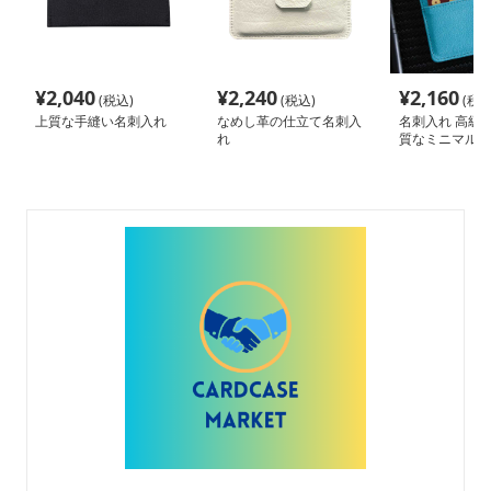
¥
2,040
¥
2,240
¥
2,160
(税込)
(税込)
(税込
上質な手縫い名刺入れ
なめし革の仕立て名刺入
名刺入れ 高級
れ
質なミニマル名