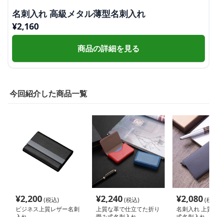
名刺入れ 高級メタル薄型名刺入れ
¥
2,160
商品の詳細を見る
今回紹介した商品一覧
¥
2,200
¥
2,240
¥
2,080
(税込)
(税込)
(税込
ビジネス上質レザー名刺
上質な革で仕立てた折り
名刺入れ 上質
入れ
畳み式名刺入れ
式名刺入れ