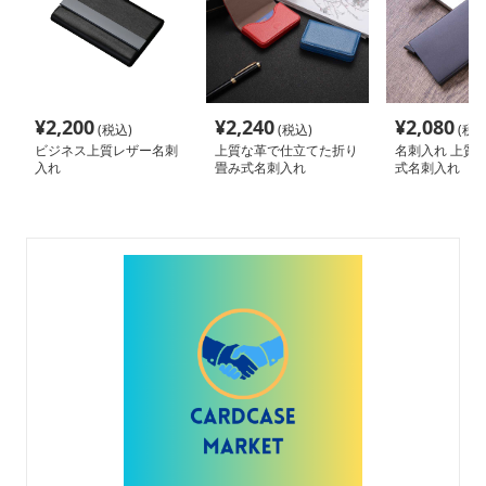
¥
2,200
¥
2,240
¥
2,080
(税込)
(税込)
(税込
ビジネス上質レザー名刺
上質な革で仕立てた折り
名刺入れ 上質
入れ
畳み式名刺入れ
式名刺入れ