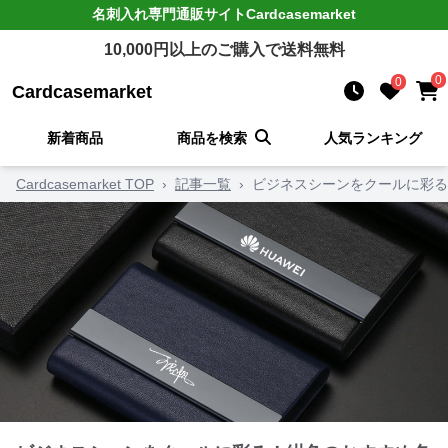
名刺入れ
専門通販サイト
Cardcasemarket
10,000
円以上のご購入で送料無料
0
0
Cardcasemarket
新着商品
商品を検索
人気ランキング
Cardcasemarket TOP
›
記事一覧
›
ビジネスシーンをクールに彩る