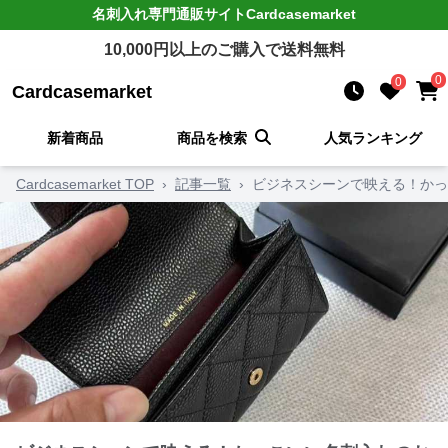
名刺入れ
専門通販サイト
Cardcasemarket
10,000
円以上のご購入で送料無料
0
0
Cardcasemarket
新着商品
商品を検索
人気ランキング
Cardcasemarket TOP
›
記事一覧
›
ビジネスシーンで映える！かっ