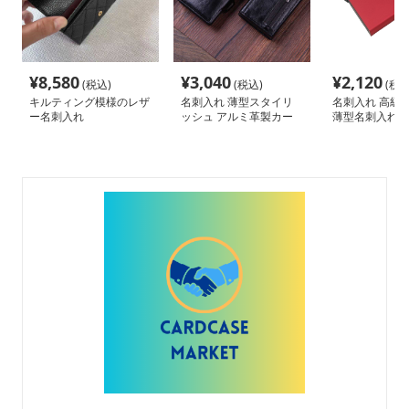
¥
8,580
¥
3,040
¥
2,120
(税込)
(税込)
(税込
キルティング模様のレザ
名刺入れ 薄型スタイリ
名刺入れ 高級
ー名刺入れ
ッシュ アルミ革製カー
薄型名刺入れ
ド収納ケース