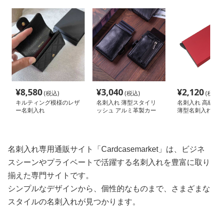
¥
8,580
¥
3,040
¥
2,120
(税込)
(税込)
(税込
キルティング模様のレザ
名刺入れ 薄型スタイリ
名刺入れ 高級
ー名刺入れ
ッシュ アルミ革製カー
薄型名刺入れ
ド収納ケース
名刺入れ専用通販サイト「Cardcasemarket」は、ビジネ
スシーンやプライベートで活躍する名刺入れを豊富に取り
揃えた専門サイトです。
シンプルなデザインから、個性的なものまで、さまざまな
スタイルの名刺入れが見つかります。