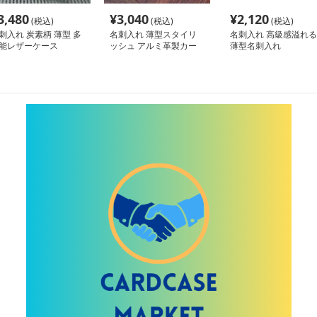
3,480
¥
3,040
¥
2,120
(税込)
(税込)
(税込)
刺入れ 炭素柄 薄型 多
名刺入れ 薄型スタイリ
名刺入れ 高級感溢れる
能レザーケース
ッシュ アルミ革製カー
薄型名刺入れ
ド収納ケース