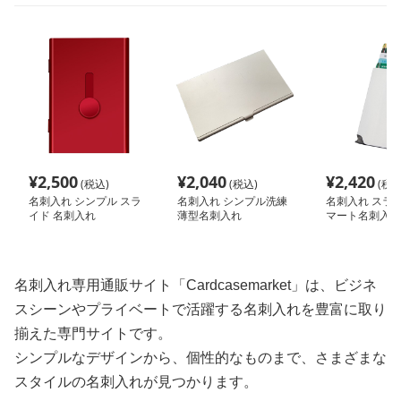
¥
2,500
¥
2,040
¥
2,420
(税込)
(税込)
(税込
名刺入れ シンプル スラ
名刺入れ シンプル洗練
名刺入れ スラ
イド 名刺入れ
薄型名刺入れ
マート名刺入れ
名刺入れ専用通販サイト「Cardcasemarket」は、ビジネ
スシーンやプライベートで活躍する名刺入れを豊富に取り
揃えた専門サイトです。
シンプルなデザインから、個性的なものまで、さまざまな
スタイルの名刺入れが見つかります。