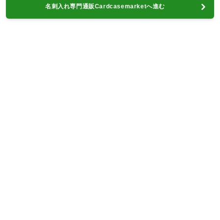
名刺入れ専門通販Cardcasemarketへ進む