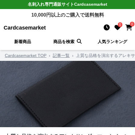
名刺入れ
専門通販サイト
Cardcasemarket
10,000
円以上のご購入で送料無料
0
0
Cardcasemarket
新着商品
商品を検索
人気ランキング
Cardcasemarket TOP
›
記事一覧
›
上質な品格を演出するアレキサ