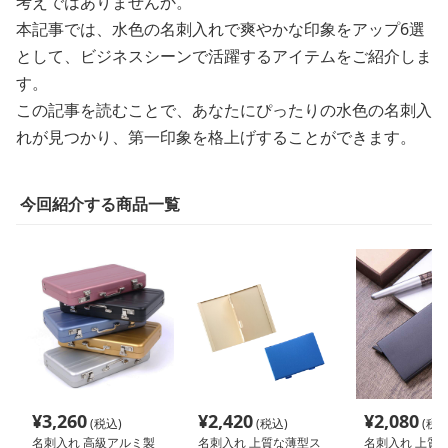
考えではありませんか。
本記事では、水色の名刺入れで爽やかな印象をアップ6選
として、ビジネスシーンで活躍するアイテムをご紹介しま
す。
この記事を読むことで、あなたにぴったりの水色の名刺入
れが見つかり、第一印象を格上げすることができます。
今回紹介する商品一覧
¥
3,260
¥
2,420
¥
2,080
(税込)
(税込)
(税込
名刺入れ 高級アルミ製
名刺入れ 上質な薄型ス
名刺入れ 上質