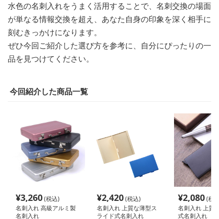
水色の名刺入れをうまく活用することで、名刺交換の場面
が単なる情報交換を超え、あなた自身の印象を深く相手に
刻むきっかけになります。
ぜひ今回ご紹介した選び方を参考に、自分にぴったりの一
品を見つけてください。
今回紹介した商品一覧
¥
3,260
¥
2,420
¥
2,080
(税込)
(税込)
(税込
名刺入れ 高級アルミ製
名刺入れ 上質な薄型ス
名刺入れ 上質
名刺入れ
ライド式名刺入れ
式名刺入れ