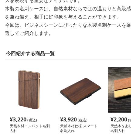
スを表現する重要なアイテムです。
木製の名刺ケースは、自然素材ならではの温もりと高級感
を兼ね備え、相手に好印象を与えることができます。
今回は、ビジネスシーンにぴったりな木製名刺ケースを厳
選してご紹介します。
今回紹介する商品一覧
¥
3,220
¥
3,920
¥
2,200
(税込)
(税込)
(税込
天然木材コンパクト名刺
天然木材仕様 スマート
天然木をあしら
入れ
名刺入れ
名刺入れ