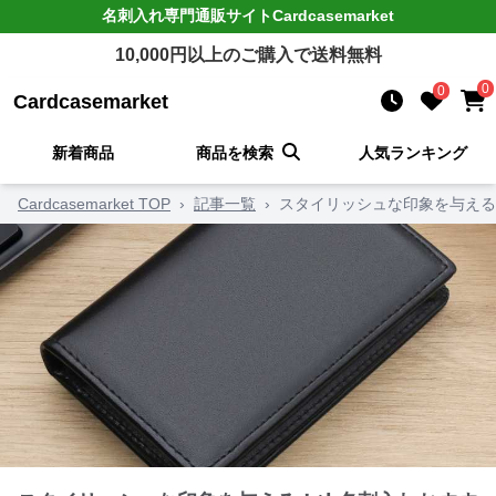
名刺入れ
専門通販サイト
Cardcasemarket
10,000
円以上のご購入で送料無料
0
0
Cardcasemarket
新着商品
商品を検索
人気ランキング
Cardcasemarket TOP
›
記事一覧
›
スタイリッシュな印象を与える