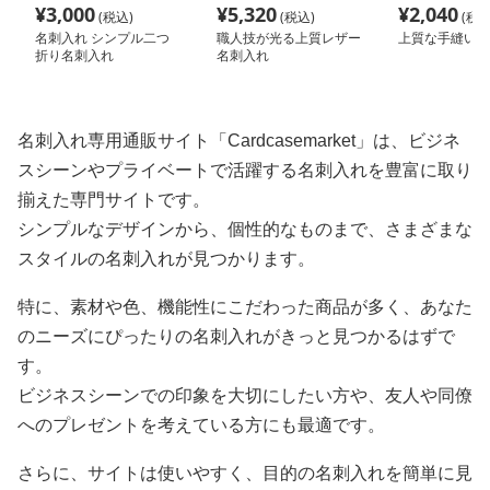
¥
3,000
¥
5,320
¥
2,040
(税込)
(税込)
(税込
名刺入れ シンプル二つ
職人技が光る上質レザー
上質な手縫い名
折り名刺入れ
名刺入れ
名刺入れ専用通販サイト「Cardcasemarket」は、ビジネ
スシーンやプライベートで活躍する名刺入れを豊富に取り
揃えた専門サイトです。
シンプルなデザインから、個性的なものまで、さまざまな
スタイルの名刺入れが見つかります。
特に、素材や色、機能性にこだわった商品が多く、あなた
のニーズにぴったりの名刺入れがきっと見つかるはずで
す。
ビジネスシーンでの印象を大切にしたい方や、友人や同僚
へのプレゼントを考えている方にも最適です。
さらに、サイトは使いやすく、目的の名刺入れを簡単に見