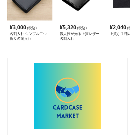
¥
3,000
¥
5,320
¥
2,040
(税込)
(税込)
(税込
名刺入れ シンプル二つ
職人技が光る上質レザー
上質な手縫い名
折り名刺入れ
名刺入れ