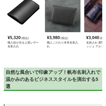
¥
5,320
¥
3,980
¥
3,040
(税込)
(税込)
(税込
職人技が光る上質レザー
職人こだわり本革名刺入
名刺入れ 薄型
名刺入れ
れ
ッシュ アルミ
ド収納ケース
自然な風合いで印象アップ！帆布名刺入れで
温かみのあるビジネススタイルを演出する5
選