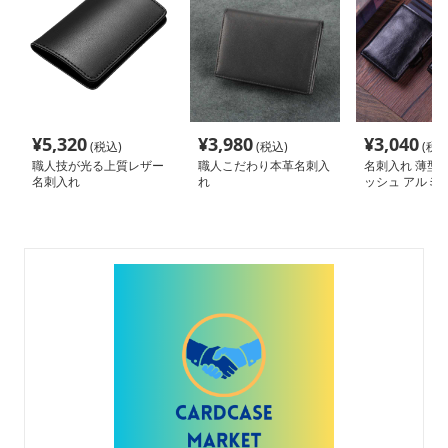
¥
5,320
¥
3,980
¥
3,040
(税込)
(税込)
(税込
職人技が光る上質レザー
職人こだわり本革名刺入
名刺入れ 薄型
名刺入れ
れ
ッシュ アルミ
ド収納ケース