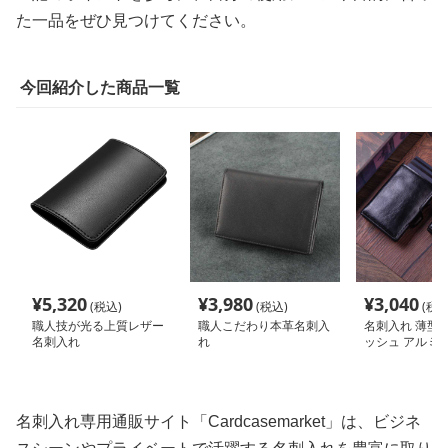
た一品をぜひ見つけてください。
今回紹介した商品一覧
¥
5,320
¥
3,980
¥
3,040
(税込)
(税込)
(税込
職人技が光る上質レザー
職人こだわり本革名刺入
名刺入れ 薄型
名刺入れ
れ
ッシュ アルミ
ド収納ケース
名刺入れ専用通販サイト「Cardcasemarket」は、ビジネ