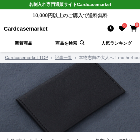
名刺入れ
専門通販サイト
Cardcasemarket
10,000
円以上のご購入で送料無料
0
0
Cardcasemarket
新着商品
商品を検索
人気ランキング
Cardcasemarket TOP
›
記事一覧
›
本物志向の大人へ！motherh