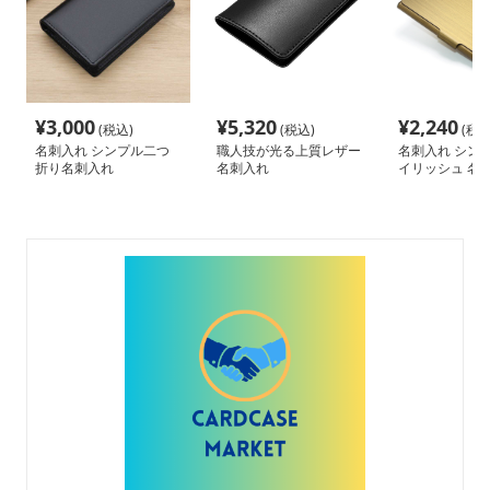
¥
3,000
¥
5,320
¥
2,240
(税込)
(税込)
(税込
名刺入れ シンプル二つ
職人技が光る上質レザー
名刺入れ シンプ
折り名刺入れ
名刺入れ
イリッシュ 名