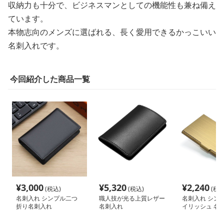
収納力も十分で、ビジネスマンとしての機能性も兼ね備え
ています。
本物志向のメンズに選ばれる、長く愛用できるかっこいい
名刺入れです。
今回紹介した商品一覧
¥
3,000
¥
5,320
¥
2,240
(税込)
(税込)
(税込
名刺入れ シンプル二つ
職人技が光る上質レザー
名刺入れ シンプ
折り名刺入れ
名刺入れ
イリッシュ 名