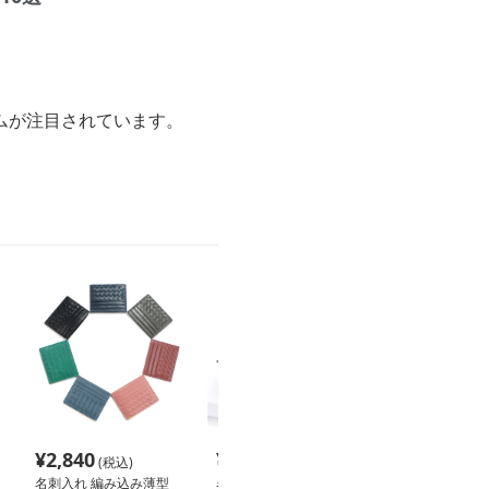
ムが注目されています。
¥
2,840
¥
4,240
¥
4,420
(税込)
(税込)
(税込
名刺入れ 編み込み薄型
名刺入れ 本革職人仕立
名刺入れ コン