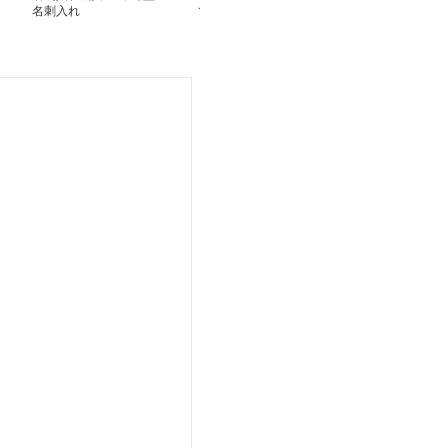
名刺入れ
て名刺入れ
革ボタン留め名