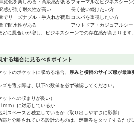
年変化を楽しめる・高級感がある
フォーマルなビジネスシーン
沢感が強く耐久性が高い
長く使い続けたい方
量でリーズナブル・手入れが簡単
コスパを重視したい方
量で防水性がある
アウトドア・カジュアルシー
ほどに風合いが増し、ビジネスシーンでの存在感が高まります
視する場合に見るべきポイント
ケットのポケットに収める場合、
厚みと横幅のサイズ感が最重
ンズを選ぶ際は、以下の数値を必ず確認してください。
ポケットへの収まりが良い）
91mm）に対応しているか
名刺スペースと独立しているか（取り出しやすさに影響）
収納部と分離されている設計のものは、定期券をタッチするたび