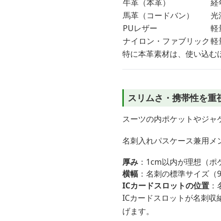
牛革（本革）
経
馬革（コードバン）
光
PUレザー
軽
ナイロン・ファブリック
軽
特に本革素材は、使い込む
スリムさ・携帯性を重
スーツの内ポケットやジャ
名刺入れパスケース兼用メ
厚み
：1cm以内が理想（
横幅
：名刺の標準サイズ（
ICカードスロットの位置
：
ICカードスロットが名刺
げます。