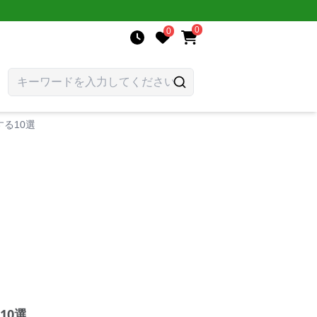
0
0
る10選
10選