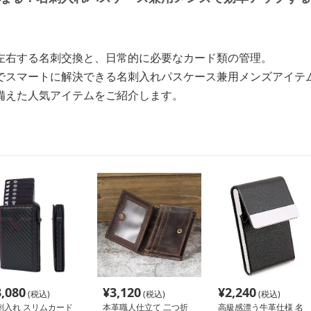
左右する名刺交換と、日常的に必要なカード類の管理。
でスマートに解決できる名刺入れパスケース兼用メンズアイテ
備えた人気アイテムをご紹介します。
3,080
¥
3,120
¥
2,240
(税込)
(税込)
(税込)
刺入れ スリムカード
本革職人仕立て 二つ折
高級感漂う牛革仕様 名