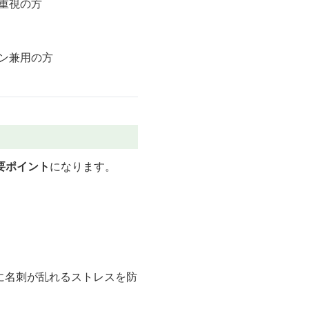
重視の方
ン兼用の方
。
要ポイント
になります。
に名刺が乱れるストレスを防