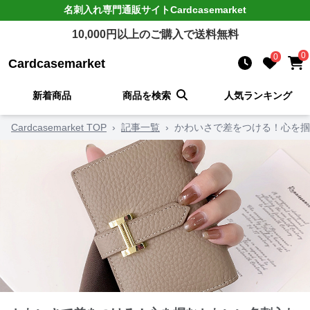
名刺入れ
専門通販サイト
Cardcasemarket
10,000
円以上のご購入で送料無料
0
0
Cardcasemarket
新着商品
商品を検索
人気ランキング
Cardcasemarket TOP
›
記事一覧
›
かわいさで差をつける！心を掴