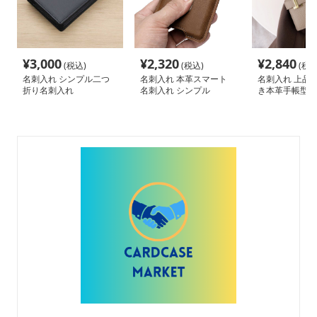
¥
3,000
¥
2,320
¥
2,840
(税込)
(税込)
(税込
名刺入れ シンプル二つ
名刺入れ 本革スマート
名刺入れ 上品
折り名刺入れ
名刺入れ シンプル
き本革手帳型ミ