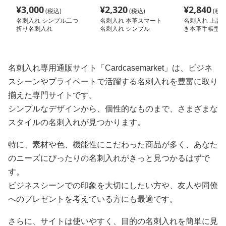
¥
3,000
¥
2,320
¥
2,840
(税込)
(税込)
(税込
名刺入れ シンプル二つ
名刺入れ 本革スマート
名刺入れ 上品
折り名刺入れ
名刺入れ シンプル
き本革手帳型ミ
名刺入れ専用通販サイト「Cardcasemarket」は、ビジネ
スシーンやプライベートで活躍する名刺入れを豊富に取り
揃えた専門サイトです。
シンプルなデザインから、個性的なものまで、さまざまな
スタイルの名刺入れが見つかります。
特に、素材や色、機能性にこだわった商品が多く、あなた
のニーズにぴったりの名刺入れがきっと見つかるはずで
す。
ビジネスシーンでの印象を大切にしたい方や、友人や同僚
へのプレゼントを考えている方にも最適です。
さらに、サイトは使いやすく、目的の名刺入れを簡単に見