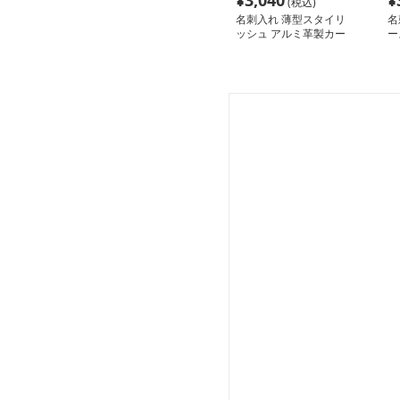
¥
3,040
¥
(税込)
名刺入れ 薄型スタイリ
名
ッシュ アルミ革製カー
ー
ド収納ケース