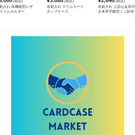
3,000
¥
3,080
¥
2,840
(税込)
(税込)
(税込)
刺入れ 高機能型レザ
名刺入れ スリムカード
名刺入れ 上品な金具付
スリムホルダー
ポップケース
き本革手帳型ミニ財布