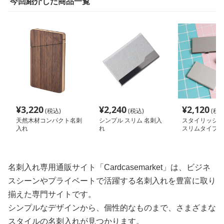
今回紹介した商品一覧
¥
3,220
¥
2,240
¥
2,120
(税込)
(税込)
(税込
天然木材コンパクト名刺
シンプル スリム 名刺入
スタイリッシュ
入れ
れ
スリムタイプ
名刺入れ専用通販サイト「Cardcasemarket」は、ビジネ
スシーンやプライベートで活躍する名刺入れを豊富に取り
揃えた専門サイトです。
シンプルなデザインから、個性的なものまで、さまざまな
スタイルの名刺入れが見つかります。