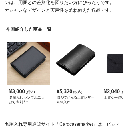
ンは、周囲との差別化を図りたい方にぴったりです。
オシャレなデザインと実用性を兼ね備えた逸品です。
今回紹介した商品一覧
¥
3,000
¥
5,320
¥
2,040
(税込)
(税込)
(税込
名刺入れ シンプル二つ
職人技が光る上質レザー
上質な手縫い名
折り名刺入れ
名刺入れ
名刺入れ専用通販サイト「Cardcasemarket」は、ビジネ