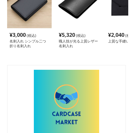
¥
3,000
¥
5,320
¥
2,040
(税込)
(税込)
(税込
名刺入れ シンプル二つ
職人技が光る上質レザー
上質な手縫い名
折り名刺入れ
名刺入れ