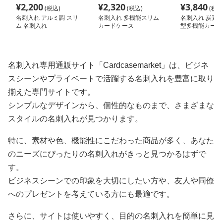
¥
2,200
¥
2,320
¥
3,840
(税込)
(税込)
(税込
名刺入れ アルミ調 スリ
名刺入れ 多機能スリム
名刺入れ 炭素繊
ム 名刺入れ
カードケース
型多機能カード
名刺入れ専用通販サイト「Cardcasemarket」は、ビジネ
スシーンやプライベートで活躍する名刺入れを豊富に取り
揃えた専門サイトです。
シンプルなデザインから、個性的なものまで、さまざまな
スタイルの名刺入れが見つかります。
特に、素材や色、機能性にこだわった商品が多く、あなた
のニーズにぴったりの名刺入れがきっと見つかるはずで
す。
ビジネスシーンでの印象を大切にしたい方や、友人や同僚
へのプレゼントを考えている方にも最適です。
さらに、サイトは使いやすく、目的の名刺入れを簡単に見