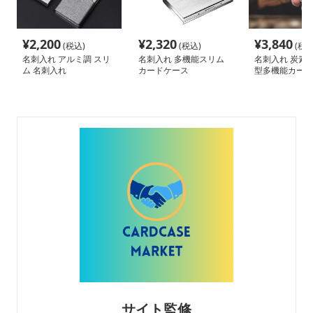
¥
2,200
¥
2,320
¥
3,840
(税込)
(税込)
(税込
名刺入れ アルミ調 スリ
名刺入れ 多機能スリム
名刺入れ 炭素繊
ム 名刺入れ
カードケース
型多機能カード
サイト監修