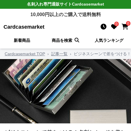
名刺入れ
専門通販サイト
Cardcasemarket
10,000
円以上のご購入で送料無料
0
0
Cardcasemarket
新着商品
商品を検索
人気ランキング
Cardcasemarket TOP
›
記事一覧
›
ビジネスシーンで差をつける！