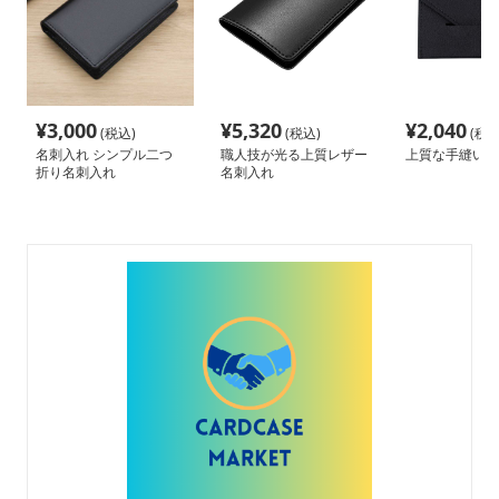
¥
3,000
¥
5,320
¥
2,040
(税込)
(税込)
(税込
名刺入れ シンプル二つ
職人技が光る上質レザー
上質な手縫い名
折り名刺入れ
名刺入れ