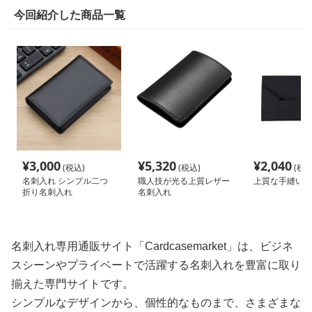
今回紹介した商品一覧
¥
3,000
¥
5,320
¥
2,040
(税込)
(税込)
(税込
名刺入れ シンプル二つ
職人技が光る上質レザー
上質な手縫い名
折り名刺入れ
名刺入れ
名刺入れ専用通販サイト「Cardcasemarket」は、ビジネ
スシーンやプライベートで活躍する名刺入れを豊富に取り
揃えた専門サイトです。
シンプルなデザインから、個性的なものまで、さまざまな