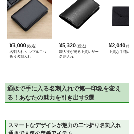
¥
3,000
¥
5,320
¥
2,040
(税込)
(税込)
(税込
名刺入れ シンプル二つ
職人技が光る上質レザー
上質な手縫い名
折り名刺入れ
名刺入れ
通販で手に入る名刺入れで第一印象を変え
る！あなたの魅力を引き出す5選
スマートなデザインが魅力の二つ折り名刺入れ
通販で人気の定番アイテム