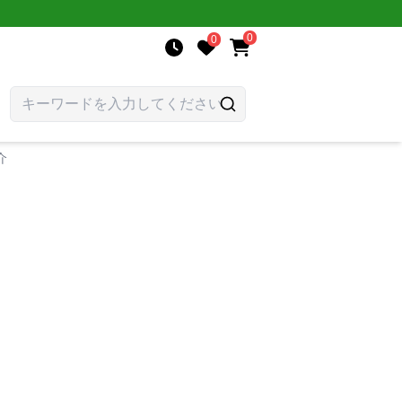
0
0
介