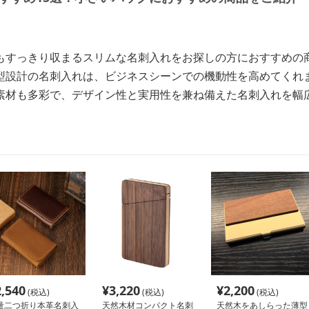
もすっきり収まるスリムな名刺入れをお探しの方におすすめの
型設計の名刺入れは、ビジネスシーンでの機動性を高めてくれ
素材も多彩で、デザイン性と実用性を兼ね備えた名刺入れを幅
2,540
¥
3,220
¥
2,200
(税込)
(税込)
(税込)
量二つ折り本革名刺入
天然木材コンパクト名刺
天然木をあしらった薄型