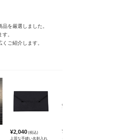
商品を厳選しました。
ます。
広くご紹介します。
¥
2,040
¥
2,780
¥
2,120
(税込)
(税込)
(税込
上質な手縫い名刺入れ
クロスデザイン 高級名
名刺入れ 上質