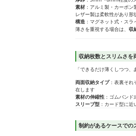
素材
：アルミ製・カーボン
レザー製は柔軟性があり形
構造
：マグネット式・スラ
薄さを重視する場合は、
収
収納枚数とスリムさを
「できるだけ薄くしつつ、
両面収納タイプ
：表裏それ
在します
素材の伸縮性
：ゴムバンド
スリーブ型
：カード型に近
制約があるケースでの