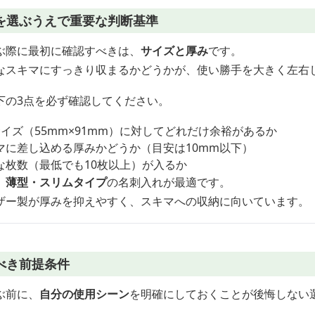
を選ぶうえで重要な判断基準
ぶ際に最初に確認すべきは、
サイズと厚み
です。
なスキマにすっきり収まるかどうかが、使い勝手を大きく左右
下の3点を必ず確認してください。
イズ（55mm×91mm）に対してどれだけ余裕があるか
マに差し込める厚みかどうか（目安は10mm以下）
な枚数（最低でも10枚以上）が入るか
、
薄型・スリムタイプ
の名刺入れが最適です。
ザー製が厚みを抑えやすく、スキマへの収納に向いています。
べき前提条件
ぶ前に、
自分の使用シーン
を明確にしておくことが後悔しない