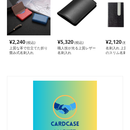
¥
2,240
¥
5,320
¥
2,120
(税込)
(税込)
(税込
上質な革で仕立てた折り
職人技が光る上質レザー
名刺入れ 上質
畳み式名刺入れ
名刺入れ
のスリム名刺入