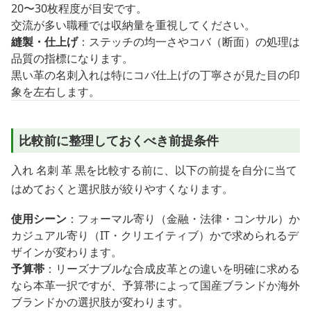
20〜30枚程度が目安です。
交流が多い職種では収納量を重視してください。
縫製・仕上げ
：ステッチの均一さやコバ（断面）の処理は
品質の指標になります。
黒い革の名刺入れは特にコバ仕上げの丁寧さが見た目の印
象を左右します。
比較前に整理しておくべき前提条件
入れ 名刺 革 黒を比較する前に、以下の前提を自分に当て
はめておくと選択肢が絞りやすくなります。
使用シーン
：フォーマル寄り（金融・法律・コンサル）か
カジュアル寄り（IT・クリエイティブ）かで求められるデ
ザインが変わります。
予算帯
：リーズナブルな合成皮革との違いを明確に求める
なら本革一択ですが、予算帯によって国産ブランドか海外
ブランドかの選択肢が変わります。