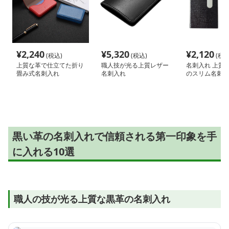
¥
2,240
¥
5,320
¥
2,120
(税込)
(税込)
(税込
上質な革で仕立てた折り
職人技が光る上質レザー
名刺入れ 上質
畳み式名刺入れ
名刺入れ
のスリム名刺入
黒い革の名刺入れで信頼される第一印象を手
に入れる10選
職人の技が光る上質な黒革の名刺入れ