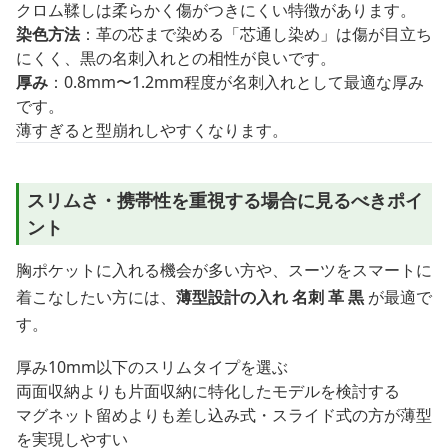
クロム鞣しは柔らかく傷がつきにくい特徴があります。
染色方法
：革の芯まで染める「芯通し染め」は傷が目立ち
にくく、黒の名刺入れとの相性が良いです。
厚み
：0.8mm〜1.2mm程度が名刺入れとして最適な厚み
です。
薄すぎると型崩れしやすくなります。
スリムさ・携帯性を重視する場合に見るべきポイ
ント
胸ポケットに入れる機会が多い方や、スーツをスマートに
着こなしたい方には、
薄型設計の入れ 名刺 革 黒
が最適で
す。
厚み10mm以下のスリムタイプを選ぶ
両面収納よりも片面収納に特化したモデルを検討する
マグネット留めよりも差し込み式・スライド式の方が薄型
を実現しやすい