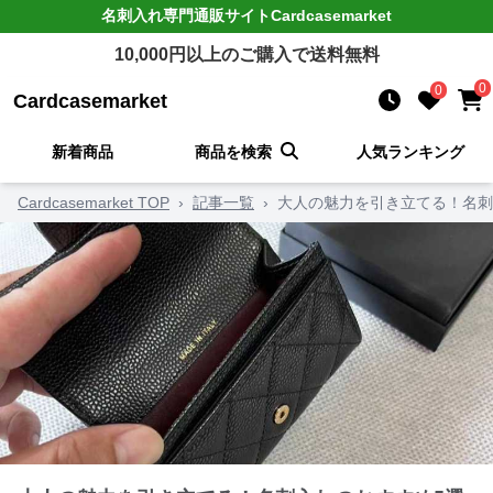
名刺入れ
専門通販サイト
Cardcasemarket
10,000
円以上のご購入で送料無料
0
0
Cardcasemarket
新着商品
商品を検索
人気ランキング
Cardcasemarket TOP
›
記事一覧
›
大人の魅力を引き立てる！名刺