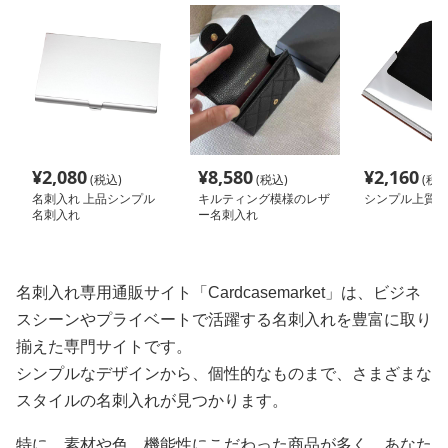
¥
2,080
¥
8,580
¥
2,160
(税込)
(税込)
(税込
名刺入れ 上品シンプル
キルティング模様のレザ
シンプル上質名
名刺入れ
ー名刺入れ
名刺入れ専用通販サイト「Cardcasemarket」は、ビジネ
スシーンやプライベートで活躍する名刺入れを豊富に取り
揃えた専門サイトです。
シンプルなデザインから、個性的なものまで、さまざまな
スタイルの名刺入れが見つかります。
特に、素材や色、機能性にこだわった商品が多く、あなた