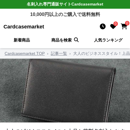
名刺入れ
専門通販サイト
Cardcasemarket
10,000
円以上のご購入で送料無料
0
0
Cardcasemarket
新着商品
商品を検索
人気ランキング
Cardcasemarket TOP
›
記事一覧
›
大人のビジネススタイル！上品