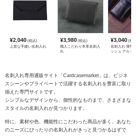
¥
2,040
¥
3,980
¥
3,040
(税込)
(税込)
(税込
上質な手縫い名刺入れ
職人こだわり本革名刺入
名刺入れ 薄型
れ
ッシュ アルミ
ド収納ケース
名刺入れ専用通販サイト「Cardcasemarket」は、ビジネ
スシーンやプライベートで活躍する名刺入れを豊富に取り
揃えた専門サイトです。
シンプルなデザインから、個性的なものまで、さまざまな
スタイルの名刺入れが見つかります。
特に、素材や色、機能性にこだわった商品が多く、あなた
のニーズにぴったりの名刺入れがきっと見つかるはずで