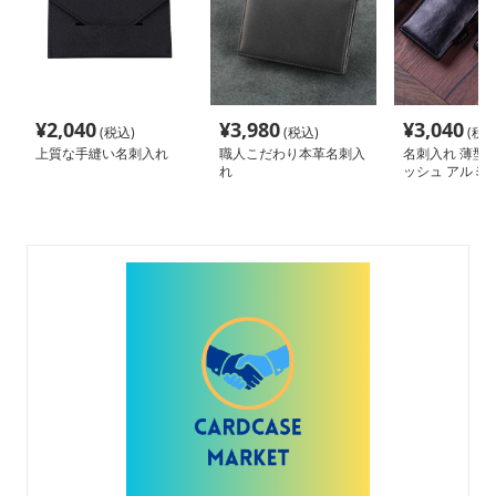
¥
2,040
¥
3,980
¥
3,040
(税込)
(税込)
(税込
上質な手縫い名刺入れ
職人こだわり本革名刺入
名刺入れ 薄型
れ
ッシュ アルミ
ド収納ケース