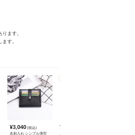
あります。
します。
¥
3,040
¥
2,620
¥
2,700
(税込)
(税込)
(税込
名刺入れ シンプル薄型
上質レザー仕立て スリ
磁気対応スマー