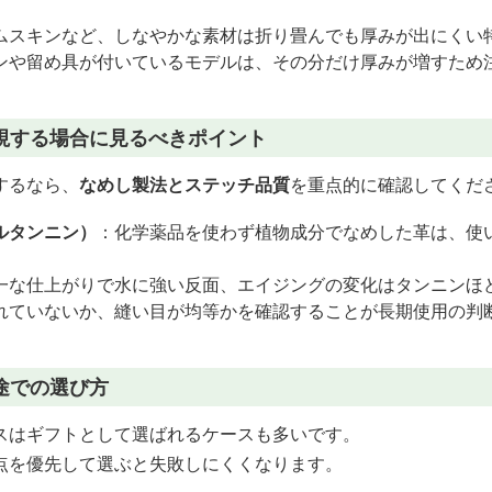
ムスキンなど、しなやかな素材は折り畳んでも厚みが出にくい
ンや留め具が付いているモデルは、その分だけ厚みが増すため
視する場合に見るべきポイント
するなら、
なめし製法とステッチ品質
を重点的に確認してくだ
ルタンニン）
：化学薬品を使わず植物成分でなめした革は、使
。
一な仕上がりで水に強い反面、エイジングの変化はタンニンほ
れていないか、縫い目が均等かを確認することが長期使用の判
途での選び方
スはギフトとして選ばれるケースも多いです。
点を優先して選ぶと失敗しにくくなります。