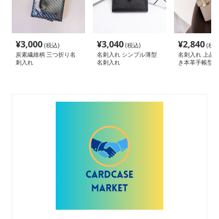
¥
3,000
¥
3,040
¥
2,840
(税込)
(税込)
(税込
炭素繊維柄 三つ折り名
名刺入れ シンプル薄型
名刺入れ 上品
刺入れ
名刺入れ
き本革手帳型ミ