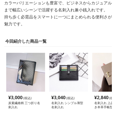
カラーバリエーションも豊富で、ビジネスからカジュアル
まで幅広いシーンで活躍する名刺入れ兼小銭入れです。
持ち歩く必需品をスマートに一つにまとめられる便利さが
魅力です。
今回紹介した商品一覧
¥
3,000
¥
3,040
¥
2,840
(税込)
(税込)
(税込
炭素繊維柄 三つ折り名
名刺入れ シンプル薄型
名刺入れ 上品
刺入れ
名刺入れ
き本革手帳型ミ