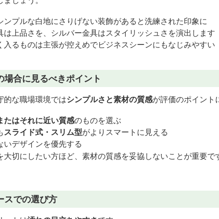
しましょう。
シンプルな白地にさりげない装飾があると洗練された印象に
具は上品さを、シルバー金具はスタイリッシュさを演出します
く入るものは主張が控えめでビジネスシーンにもなじみやすい
の場合に見るべきポイント
守的な職場環境では
シンプルさと素材の質感
が評価のポイント
またはそれに近い質感
のものを選ぶ
も
スライド式・スリム型
がよりスマートに見える
ないデザインを優先する
を大切にしたい方ほど、素材の質感を妥協しないことが重要で
ースでの選び方