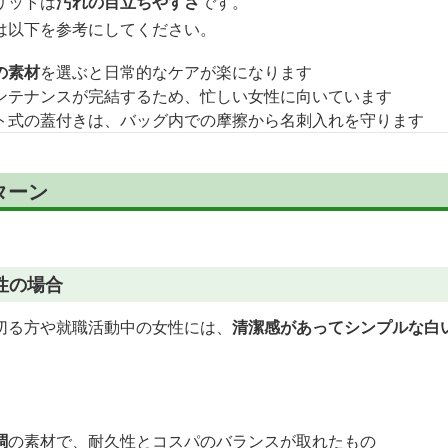
リットは
汚れの目立ちやすさ
です。
は以下を参考にしてください。
の素材
を選ぶと日常的なケアが楽になります
ンテナンスが完結するため、忙しい女性に向いています
ト式の蓋付きは、バッグ内での摩擦から名刺入れを守ります
ターン
性の場合
切る方や就職活動中の女性には、
清潔感があってシンプルな白
調
の素材で、耐久性とコスパのバランスが取れたもの