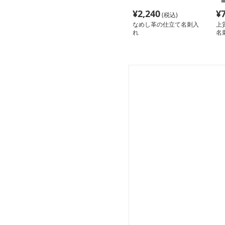
¥
2,240
¥
(税込)
なめし革の仕立て名刺入
上
れ
名