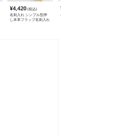
¥
4,420
¥
16,980
¥
3,980
(税込)
(税込)
(税込
名刺入れ シンプル型押
名刺入れ ハート付きス
名刺入れ 上質
し本革フラップ名刺入れ
リム名刺入れ
牛革ミニ財布風