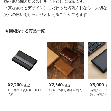
感を兼ね備えた父の日ギフトとして最適です。
上質な素材とデザインにこだわった名刺入れなら、大切な
父への思いをしっかりと伝えることができます。
今回紹介する商品一覧
¥
2,200
¥
2,540
¥
3,000
(税込)
(税込)
(税込
ビジネス上質レザー名刺
軽量二つ折り本革名刺入
名刺入れ シン
入れ
れ
折り名刺入れ